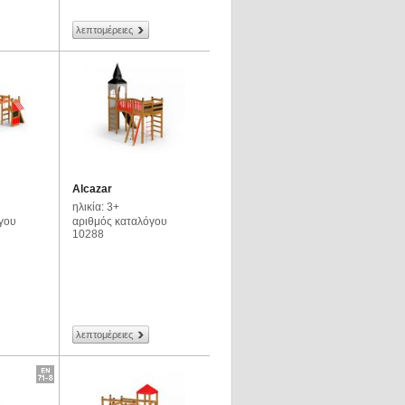
λεπτομέρειες
Alcazar
ηλικία: 3+
γου
αριθμός καταλόγου
10288
λεπτομέρειες