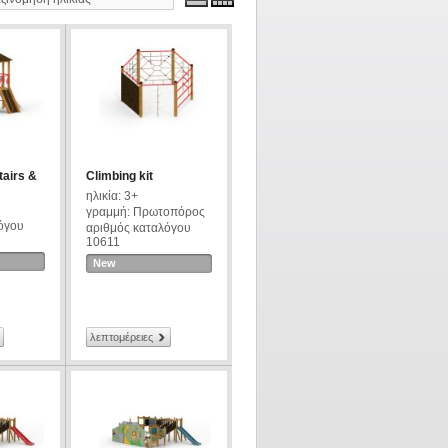
tairs &
Climbing kit
ηλικία: 3+
γραμμή: Πρωτοπόρος
όγου
αριθμός καταλόγου
10611
New
λεπτομέρειες