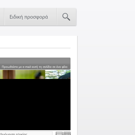
Προωθείστε με e-mail αυτή τη σελίδα σε ένα φίλο
αξινόμηση ηλικίας