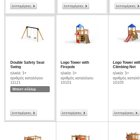
λεπτομέρειες
λεπτομέρειες
λεπτομέρειες
Double Safety Seat
Logo Tower with
Logo Tower wit
Swing
Firepole
Climbing Net
ηλικία: 3+
ηλικία: 3+
ηλικία: 3+
αριθμός καταλόγου
αριθμός καταλόγου
αριθμός καταλό
11121
10101
10105
Μπεστ σέλλερ
λεπτομέρειες
λεπτομέρειες
λεπτομέρειες