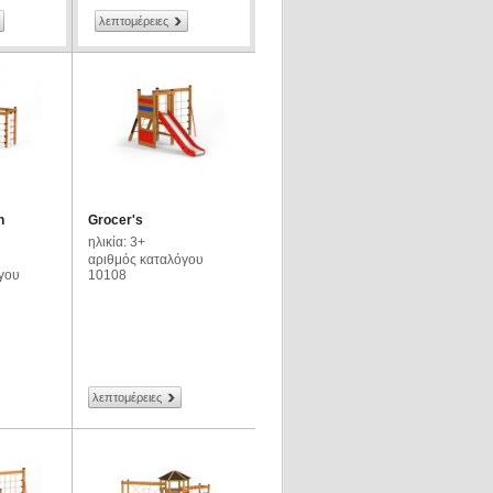
λεπτομέρειες
h
Grocer's
ηλικία: 3+
αριθμός καταλόγου
γου
10108
λεπτομέρειες