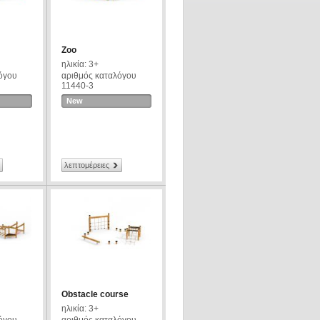
Zoo
ηλικία: 3+
όγου
αριθμός καταλόγου
11440-3
New
λεπτομέρειες
Obstacle course
ηλικία: 3+