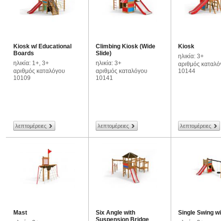
Kiosk w/ Educational
Climbing Kiosk (Wide
Kiosk
Boards
Slide)
ηλικία: 3+
ηλικία: 1+, 3+
ηλικία: 3+
αριθμός καταλό
αριθμός καταλόγου
αριθμός καταλόγου
10144
10109
10141
λεπτομέρειες
λεπτομέρειες
λεπτομέρειες
Mast
Six Angle with
Single Swing w
Suspension Bridge