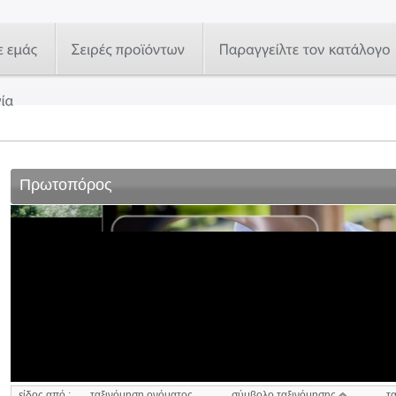
Πρωτοπόρος
είδος από :
ταξινόμηση ονόματος
σύμβολο ταξινόμησης
τ