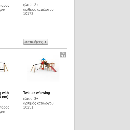
ηλικία: 3+
πόρος
αριθμός καταλόγου
γου
10172
λεπτομέρειες
g with
Twister w/ swing
0 cm)
ηλικία: 3+
αριθμός καταλόγου
πόρος
10251
γου