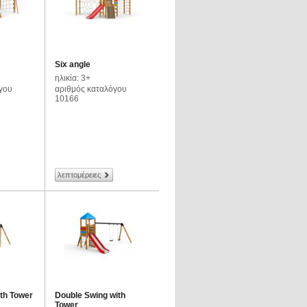
Six angle
ηλικία: 3+
γου
αριθμός καταλόγου
10166
λεπτομέρειες
ith Tower
Double Swing with
Tower