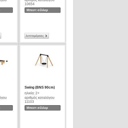
όγου
αριθμός καταλόγου
10654
ρ
Μπεστ σέλλερ
λεπτομέρειες
Swing (BNS 90cm)
ηλικία: 2+
όγου
αριθμός καταλόγου
11103
ρ
Μπεστ σέλλερ