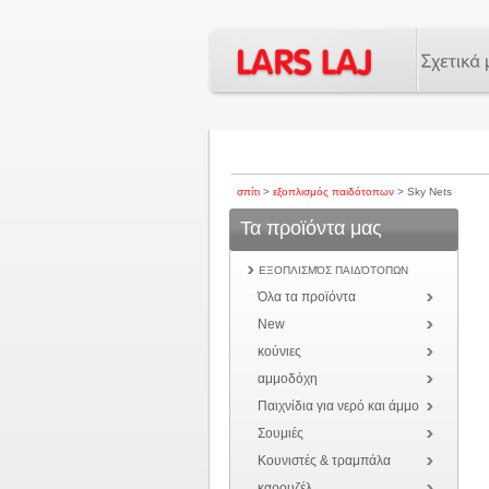
σπίτι
>
εξοπλισμός παιδότοπων
> Sky Nets
Τα προϊόντα μας
ΕΞΟΠΛΙΣΜΌΣ ΠΑΙΔΌΤΟΠΩΝ
Όλα τα προϊόντα
New
κούνιες
αμμοδόχη
Παιχνίδια για νερό και άμμο
Σουμιές
Κουνιστές & τραμπάλα
καρουζέλ