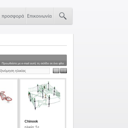
Προωθείστε με e-mail αυτή τη σελίδα σε ένα φίλο
αξινόμηση ηλικίας
Chinook
ηλικία: 5+