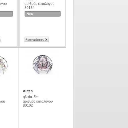
όγου
αριθμός καταλόγου
80134
New
λεπτομέρειες
Autan
ηλικία: 5+
γου
αριθμός καταλόγου
80102