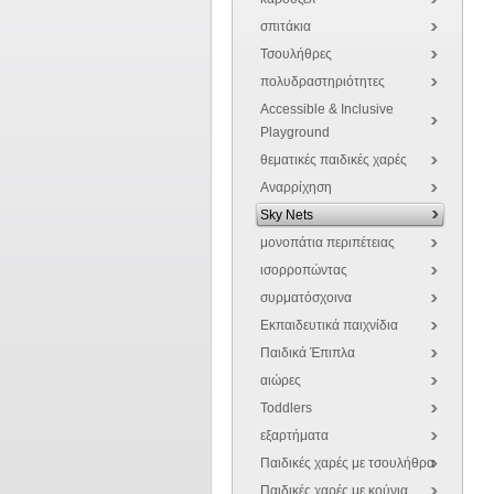
σπιτάκια
Τσουλήθρες
πολυδραστηριότητες
Accessible & Inclusive
Playground
θεματικές παιδικές χαρές
Αναρρίχηση
Sky Nets
μονοπάτια περιπέτειας
ισορροπώντας
συρματόσχοινα
Εκπαιδευτικά παιχνίδια
Παιδικά Έπιπλα
αιώρες
Toddlers
εξαρτήματα
Παιδικές χαρές με τσουλήθρα
Παιδικές χαρές με κούνια