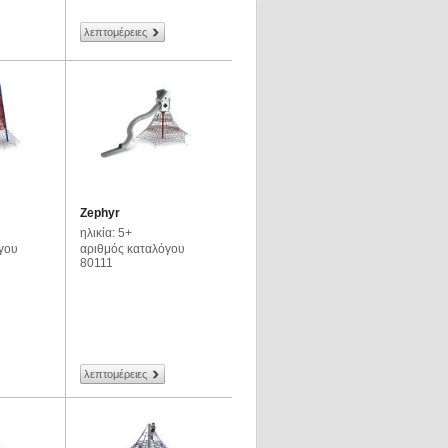
λεπτομέρειες
Zephyr
ηλικία: 5+
γου
αριθμός καταλόγου
80111
λεπτομέρειες