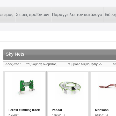
Sky Nets
είδος από :
ταξινόμηση ονόματος
σύμβολο ταξινόμησης
τ
Forest climbing track
Pasaat
Monsoon
ηλικία: 5+
ηλικία: 5+
ηλικία: 5+