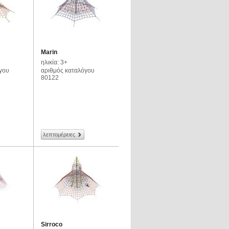
Marin
ηλικία: 3+
γου
αριθμός καταλόγου
80122
λεπτομέρειες
Sirroco