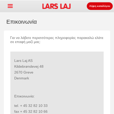
Λήψη καταλόγου
Επικοινωνία
Go »
Για να λάβετε περισσότερες πληροφορίες παρακαλώ ελάτε
+
εξοπλισμός παιδότοπων
σε επαφή μαζί μας:
+
Πάρκο και επίπλωση δρόμου
+
Ο αθλητισμός εξοπλισμός
Lars Laj AS
Kildebrøndevej 48
+
επιφάνεια
2670 Greve
+
Σχετικά με εμάς
Denmark
Επικοινωνία
Παραγγείλτε τον κατάλογο
Επικοινωνία:
LarsLaj Worldwide
tel. + 45 32 82 10 33
fax + 45 32 82 10 66
Lars Laj on Facebook