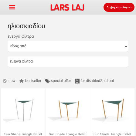
Λήψη καταλόγου
ηλιοσκιαδίου
ενεργά φίλτρα
Go »
+
εξοπλισμός παιδότοπων
+
Πάρκο και επίπλωση δρόμου
ενεργά φίλτρα
+
Ο αθλητισμός εξοπλισμός
+
επιφάνεια
new
bestseller
special offer
for disabled
Sold out
+
Σχετικά με εμάς
Επικοινωνία
Παραγγείλτε τον κατάλογο
LarsLaj Worldwide
Sun Shade Triangle 3x3x3
Sun Shade Triangle 3x3x3
Sun Shade Triangle 3x3x3
Lars Laj on Facebook