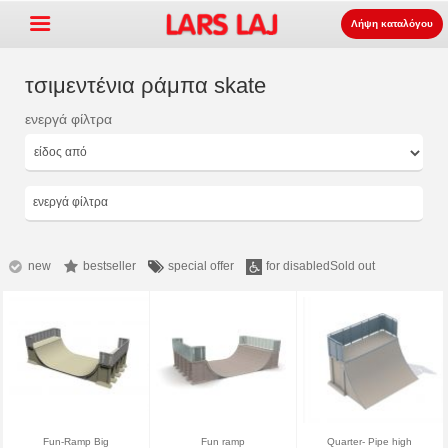
Λήψη καταλόγου
τσιμεντένια ράμπα skate
ενεργά φίλτρα
Go »
+
εξοπλισμός παιδότοπων
+
Πάρκο και επίπλωση δρόμου
ενεργά φίλτρα
+
Ο αθλητισμός εξοπλισμός
+
επιφάνεια
new
bestseller
special offer
for disabled
Sold out
+
Σχετικά με εμάς
Επικοινωνία
Παραγγείλτε τον κατάλογο
LarsLaj Worldwide
Fun-Ramp Big
Fun ramp
Quarter- Pipe high
Lars Laj on Facebook