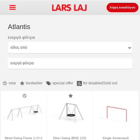
Λήψη καταλόγου
Atlantis
ενεργά φίλτρα
Go »
+
εξοπλισμός παιδότοπων
+
Πάρκο και επίπλωση δρόμου
ενεργά φίλτρα
+
Ο αθλητισμός εξοπλισμός
+
επιφάνεια
new
bestseller
special offer
for disabled
Sold out
+
Σχετικά με εμάς
Επικοινωνία
Παραγγείλτε τον κατάλογο
LarsLaj Worldwide
Metal Swing Frame 1+2+1
Silver Swing (BNS 120)
Single Somersault
Lars Laj on Facebook