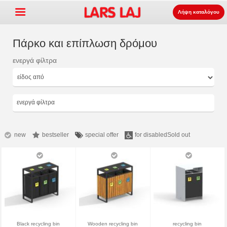
Λήψη καταλόγου
Πάρκο και επίπλωση δρόμου
ενεργά φίλτρα
Go »
+
εξοπλισμός παιδότοπων
+
Πάρκο και επίπλωση δρόμου
ενεργά φίλτρα
+
Ο αθλητισμός εξοπλισμός
+
επιφάνεια
new
bestseller
special offer
for disabled
Sold out
+
Σχετικά με εμάς
Επικοινωνία
Παραγγείλτε τον κατάλογο
LarsLaj Worldwide
Black recycling bin
Wooden recycling bin
recycling bin
Lars Laj on Facebook