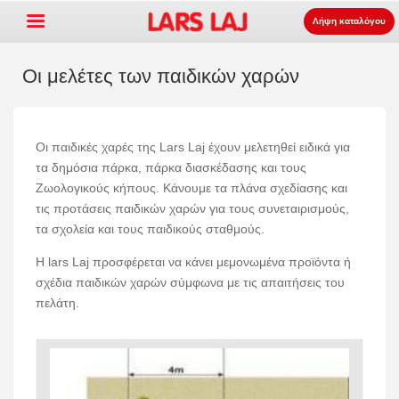
Λήψη καταλόγου
Οι μελέτες των παιδικών χαρών
Go »
+
εξοπλισμός παιδότοπων
Οι παιδικές χαρές της Lars Laj έχουν μελετηθεί ειδικά για
τα δημόσια πάρκα, πάρκα διασκέδασης και τους
+
Πάρκο και επίπλωση δρόμου
Ζωολογικούς κήπους. Κάνουμε τα πλάνα σχεδίασης και
+
Ο αθλητισμός εξοπλισμός
τις προτάσεις παιδικών χαρών για τους συνεταιρισμούς,
τα σχολεία και τους παιδικούς σταθμούς.
+
επιφάνεια
Η lars Laj προσφέρεται να κάνει μεμονωμένα προϊόντα ή
+
Σχετικά με εμάς
σχέδια παιδικών χαρών σύμφωνα με τις απαιτήσεις του
Επικοινωνία
πελάτη.
Παραγγείλτε τον κατάλογο
LarsLaj Worldwide
Lars Laj on Facebook