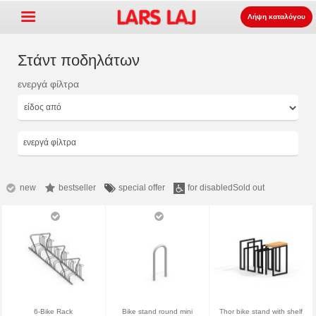
Λήψη καταλόγου
Στάντ ποδηλάτων
ενεργά φίλτρα
Go »
+
εξοπλισμός παιδότοπων
+
Πάρκο και επίπλωση δρόμου
ενεργά φίλτρα
+
Ο αθλητισμός εξοπλισμός
+
επιφάνεια
new
bestseller
special offer
for disabled
Sold out
+
Σχετικά με εμάς
Επικοινωνία
Παραγγείλτε τον κατάλογο
LarsLaj Worldwide
6-Bike Rack
Bike stand round mini
Thor bike stand with shelf
Lars Laj on Facebook