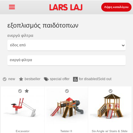
Λήψη καταλόγου
εξοπλισμός παιδότοπων
ενεργά φίλτρα
Go »
+
εξοπλισμός παιδότοπων
+
Πάρκο και επίπλωση δρόμου
ενεργά φίλτρα
+
Ο αθλητισμός εξοπλισμός
+
επιφάνεια
new
bestseller
special offer
for disabled
Sold out
+
Σχετικά με εμάς
Επικοινωνία
Παραγγείλτε τον κατάλογο
LarsLaj Worldwide
Excavator
Twister II
Six Angle w/ Stairs & Slide
Lars Laj on Facebook