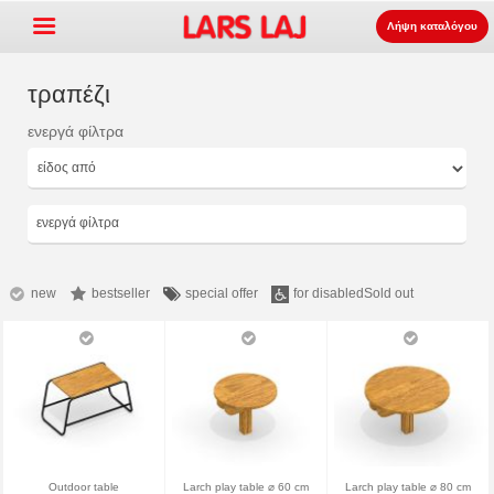
Λήψη καταλόγου
τραπέζι
ενεργά φίλτρα
Go »
+
εξοπλισμός παιδότοπων
+
Πάρκο και επίπλωση δρόμου
ενεργά φίλτρα
+
Ο αθλητισμός εξοπλισμός
+
επιφάνεια
new
bestseller
special offer
for disabled
Sold out
+
Σχετικά με εμάς
Επικοινωνία
Παραγγείλτε τον κατάλογο
LarsLaj Worldwide
Outdoor table
Larch play table ⌀ 60 cm
Larch play table ⌀ 80 cm
Lars Laj on Facebook