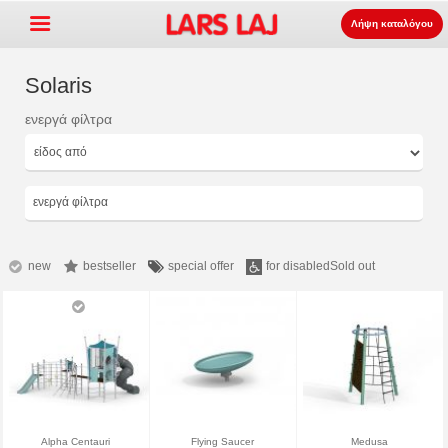
Λήψη καταλόγου
Solaris
ενεργά φίλτρα
Go »
+
εξοπλισμός παιδότοπων
+
Πάρκο και επίπλωση δρόμου
ενεργά φίλτρα
+
Ο αθλητισμός εξοπλισμός
+
επιφάνεια
new
bestseller
special offer
for disabled
Sold out
+
Σχετικά με εμάς
Επικοινωνία
Παραγγείλτε τον κατάλογο
LarsLaj Worldwide
Alpha Centauri
Flying Saucer
Medusa
Lars Laj on Facebook