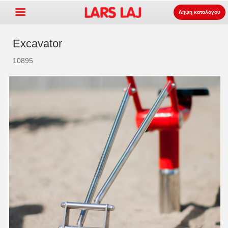
Λήψη καταλόγου
Excavator
10895
Go »
+
εξοπλισμός παιδότοπων
+
Πάρκο και επίπλωση δρόμου
+
Ο αθλητισμός εξοπλισμός
+
επιφάνεια
+
Σχετικά με εμάς
Επικοινωνία
Παραγγείλτε τον κατάλογο
LarsLaj Worldwide
Lars Laj on Facebook