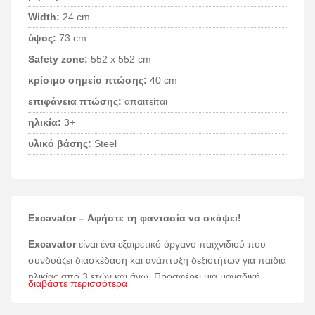
Width:
24 cm
ύψος:
73 cm
Safety zone:
552 x 552 cm
κρίσιμο σημείο πτώσης:
40 cm
επιφάνεια πτώσης:
απαιτείται
ηλικία:
3+
υλικό βάσης:
Steel
Excavator – Αφήστε τη φαντασία να σκάψει!
Excavator
είναι ένα εξαιρετικό όργανο παιχνιδιού που
συνδυάζει διασκέδαση και ανάπτυξη δεξιοτήτων για παιδιά
ηλικίας από 3 ετών και άνω. Προσφέρει μια μοναδική
διαβάστε περισσότερα
εμπειρία χειρισμού και εξερεύνησης, ιδανική για κάθε
παιδική χαρά.