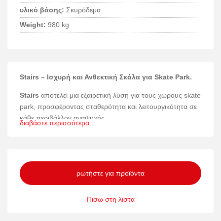
υλικό βάσης:
Σκυρόδεμα
Weight:
980 kg
Stairs – Ισχυρή και Ανθεκτική Σκάλα για Skate Park.
Stairs
αποτελεί μια εξαιρετική λύση για τους χώρους skate
park, προσφέροντας σταθερότητα και λειτουργικότητα σε
κάθε περιβάλλον αναψυχής.
διαβάστε περισσότερα
Υλικά και κατασκευή
Η κατασκευή του Stairs συνδυάζει γαλβανισμένο ατσάλι
και σκυρόδεμα, υλικά που εξασφαλίζουν αντοχή στον
ρωτήστε για προϊόντα
χρόνο και στις καιρικές συνθήκες. Η στιβαρή βάση από
σκυρόδεμα προσφέρει σταθερότητα, ενώ το γαλβανισμένο
Πισω στη λιστα
ατσάλι ενισχύει την ανθεκτικότητα της κατασκευής.
Ασφάλεια και ανθεκτικότητα