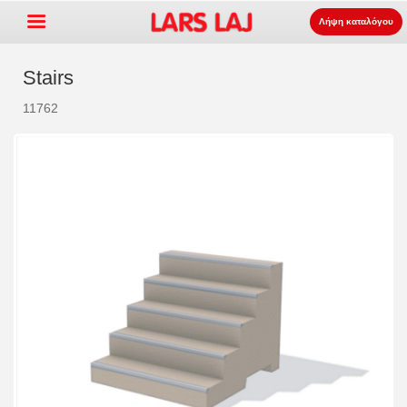
Λήψη καταλόγου
Stairs
11762
Go »
+
εξοπλισμός παιδότοπων
+
Πάρκο και επίπλωση δρόμου
+
Ο αθλητισμός εξοπλισμός
+
επιφάνεια
+
Σχετικά με εμάς
Επικοινωνία
Παραγγείλτε τον κατάλογο
LarsLaj Worldwide
Lars Laj on Facebook