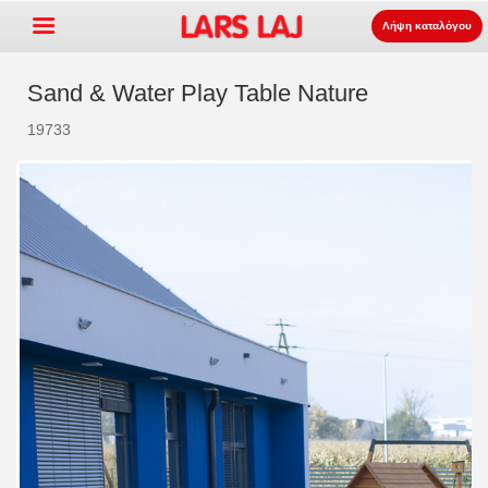
Λήψη καταλόγου
Sand & Water Play Table Nature
19733
Go »
+
εξοπλισμός παιδότοπων
+
Πάρκο και επίπλωση δρόμου
+
Ο αθλητισμός εξοπλισμός
+
επιφάνεια
+
Σχετικά με εμάς
Επικοινωνία
Παραγγείλτε τον κατάλογο
LarsLaj Worldwide
Lars Laj on Facebook