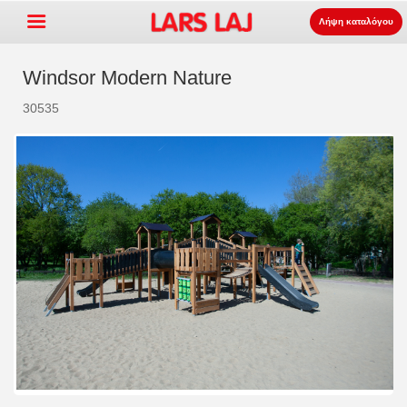
Λήψη καταλόγου
Windsor Modern Nature
30535
Go »
+
εξοπλισμός παιδότοπων
+
Πάρκο και επίπλωση δρόμου
+
Ο αθλητισμός εξοπλισμός
+
επιφάνεια
+
Σχετικά με εμάς
Επικοινωνία
Παραγγείλτε τον κατάλογο
LarsLaj Worldwide
Lars Laj on Facebook