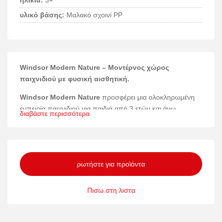
ηλικία:
3+
υλικό βάσης:
Μαλακό σχοινί PP
Windsor Modern Nature – Μοντέρνος χώρος
παιχνιδιού με φυσική αισθητική.
Windsor Modern Nature
προσφέρει μια ολοκληρωμένη
εμπειρία παιχνιδιού για παιδιά από 3 ετών και άνω,
διαβάστε περισσότερα
συνδυάζοντας τη φυσική ομορφιά με την σύγχρονη
λειτουργικότητα σε έναν ασφαλή και εντυπωσιακό χώρο
ψυχαγωγίας.
Υλικά και κατασκευή
ρωτήστε για προϊόντα
Η κατασκευή του Windsor Modern Nature βασίζεται σε
Πισω στη λιστα
υψηλής ποιότητας υλικά όπως ξύλο λάρτς, ανοξείδωτο
ατσάλι, γαλβανισμένο ατσάλι, ανακυκλωμένο HDPE,
ενισχυμένα και μαλακά σχοινιά από PP, ανθεκτικό