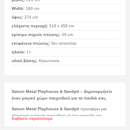
Width:
160 cm
ύψος:
274 cm
ελάχιστη περιοχή:
518 x 458 cm
κρίσιμο σημείο πτώσης:
59 cm
επιφάνεια πτώσης:
δεν απαιτείται
ηλικία:
1+
υλικό βάσης:
Καουτσούκ
Saturn Metal Playhouse & Sandpit – Δημιουργήστε
έναν μαγικό χώρο παιχνιδιού για τα παιδιά σας.
Saturn Metal Playhouse & Sandpit
προσφέρει μια
εξαιρετική εμπειρία παιχνιδιού σε ένα ασφαλές και
διαβάστε περισσότερα
ανθεκτικό περιβάλλον, ιδανικό για παιδιά ηλικίας άνω του
ενός έτους.