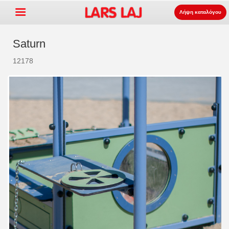
Λήψη καταλόγου
Saturn
12178
Go »
+
εξοπλισμός παιδότοπων
+
Πάρκο και επίπλωση δρόμου
+
Ο αθλητισμός εξοπλισμός
+
επιφάνεια
+
Σχετικά με εμάς
Επικοινωνία
Παραγγείλτε τον κατάλογο
LarsLaj Worldwide
Lars Laj on Facebook