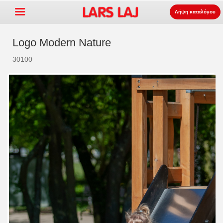
Λήψη καταλόγου
Logo Modern Nature
30100
Go »
+
εξοπλισμός παιδότοπων
+
Πάρκο και επίπλωση δρόμου
+
Ο αθλητισμός εξοπλισμός
+
επιφάνεια
+
Σχετικά με εμάς
Επικοινωνία
Παραγγείλτε τον κατάλογο
LarsLaj Worldwide
Lars Laj on Facebook