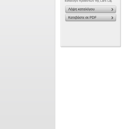
κατάλογο προϊόντων της Lars Laj.
Λήψη καταλόγου
Κατεβάστε σε PDF