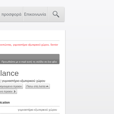
ρροπώντας
,
γυμναστήριο εξωτερικού χώρου
,
Senior
Προωθείστε με e-mail αυτή τη σελίδα σε ένα φίλο
lance
|
γυμναστήριο εξωτερικού χώρου
ηγουμενο προιον
Πισω στη λιστα
νο προιον
ication
γυμναστήριο εξωτερικού χώρου