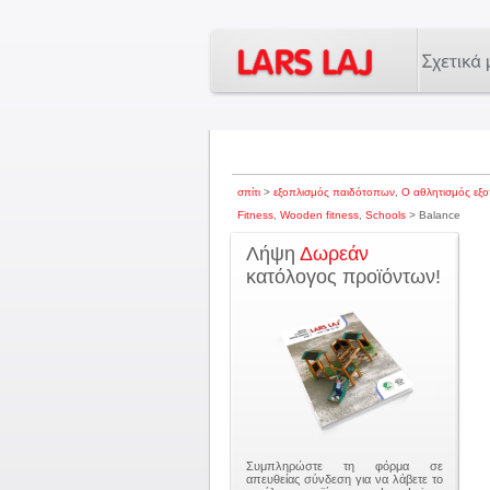
σπίτι
>
εξοπλισμός παιδότοπων
,
Ο αθλητισμός εξ
Fitness
,
Wooden fitness
,
Schools
> Balance
Λήψη
Δωρεάν
κατόλογος προϊόντων!
Συμπληρώστε τη φόρμα σε
απευθείας σύνδεση για να λάβετε το