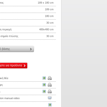
εις
189 x 180 cm
189 cm
180 cm
30 cm
τη περιοχή
489x480 cm
ο σημείο πτώσης
30 cm
ό βάσης
στε για προϊόντα
ική θέα
ψη
η
ation manual video