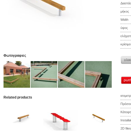
Διαστάσ
μήκος
Width
ύψος
ελάχισ
κρίσιμ
Φωτογραφιες
υλικ
ρωτή
ισομετρ
Related products
Πρόσο
Κάτοψ
Install
2D files