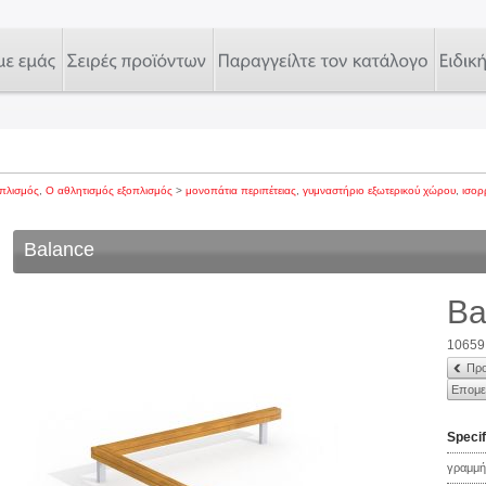
οπλισμός
,
Ο αθλητισμός εξοπλισμός
>
μονοπάτια περιπέτειας
,
γυμναστήριο εξωτερικού χώρου
,
ισο
Balance
Ba
10659
Προ
Επομε
Specif
γραμμή