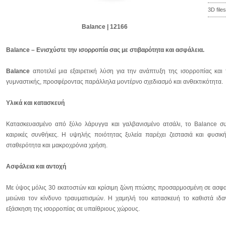
3D files
Balance | 12166
Balance – Ενισχύστε την ισορροπία σας με στιβαρότητα και ασφάλεια.
Balance
αποτελεί μια εξαιρετική λύση για την ανάπτυξη της ισορροπίας και
γυμναστικής, προσφέροντας παράλληλα μοντέρνο σχεδιασμό και ανθεκτικότητα.
Υλικά και κατασκευή
Κατασκευασμένο από ξύλο λάρυγγα και γαλβανισμένο ατσάλι, το Balance συ
καιρικές συνθήκες. Η υψηλής ποιότητας ξυλεία παρέχει ζεστασιά και φυσικ
σταθερότητα και μακροχρόνια χρήση.
Ασφάλεια και αντοχή
Με ύψος μόλις 30 εκατοστών και κρίσιμη ζώνη πτώσης προσαρμοσμένη σε ασφαλ
μειώνει τον κίνδυνο τραυματισμών. Η χαμηλή του κατασκευή το καθιστά ιδ
εξάσκηση της ισορροπίας σε υπαίθριους χώρους.