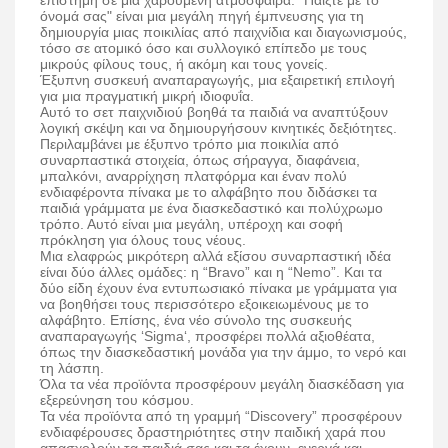
επιστήμη σε μια χαρούμενη ατμόσφαιρα. "Παίξτε με το
όνομά σας" είναι μια μεγάλη πηγή έμπνευσης για τη
δημιουργία μιας ποικιλίας από παιχνίδια και διαγωνισμούς,
τόσο σε ατομικό όσο και συλλογικό επίπεδο με τους
μικρούς φίλους τους, ή ακόμη και τους γονείς.
Έξυπνη συσκευή αναπαραγωγής, μια εξαιρετική επιλογή
για μια πραγματική μικρή ιδιοφυΐα.
Αυτό το σετ παιχνιδιού βοηθά τα παιδιά να αναπτύξουν
λογική σκέψη και να δημιουργήσουν κινητικές δεξιότητες.
Περιλαμβάνει με έξυπνο τρόπο μια ποικιλία από
συναρπαστικά στοιχεία, όπως σήραγγα, διαφάνεια,
μπαλκόνι, αναρρίχηση πλατφόρμα και έναν πολύ
ενδιαφέροντα πίνακα με το αλφάβητο που διδάσκει τα
παιδιά γράμματα με ένα διασκεδαστικό και πολύχρωμο
τρόπο. Αυτό είναι μια μεγάλη, υπέροχη και σοφή
πρόκληση για όλους τους νέους.
Μια ελαφρώς μικρότερη αλλά εξίσου συναρπαστική ιδέα
είναι δύο άλλες ομάδες: η “Bravo” και η “Nemo”. Kαι τα
δύο είδη έχουν ένα εντυπωσιακό πίνακα με γράμματα για
να βοηθήσει τους περισσότερο εξοικειωμένους με το
αλφάβητο. Επίσης, ένα νέο σύνολο της συσκευής
αναπαραγωγής ‘Sigma‘, προσφέρει πολλά αξιοθέατα,
όπως την διασκεδαστική μονάδα για την άμμο, το νερό και
τη λάσπη.
Όλα τα νέα προϊόντα προσφέρουν μεγάλη διασκέδαση για
εξερεύνηση του κόσμου.
Τα νέα προϊόντα από τη γραμμή “Discovery” προσφέρουν
ενδιαφέρουσες δραστηριότητες στην παιδική χαρά που